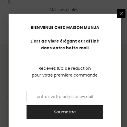
Matières nobles
Sélection rigoureuse de matériaux durables et de
qualité, choisis pour traverser le temps.
BIENVENUE CHEZ MAISON MUNJA
L'art de vivre élégant et raffiné
dans votre boîte mail
Excellent
Basé sur
19 Avis
Recevez 10% de réduction
pour votre première commande
Jane
Hélène
e suis ravie de mes coussins. Belle qualité et
initions parfaites.
Soumettre