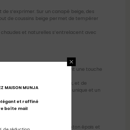
ajout de coussins beige permet de tempérer
s chaudes et naturelles s’entrelacent avec
 structurent l’espace et apportent une touche
reuse, élégante et harmonieuse.
 naturel), de tissages artisanaux, et de
nt à votre salon une décoration unique et un
EZ MAISON MUNJA
élégant et raffiné
e boîte mail
lles et raffinées. Le lin, le coton épais et
aise, rare et précieuse, souligne le contour
% de réduction