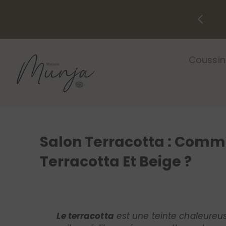
Passer Au Contenu
eture pour congés annuels
tions reprennent à partir du 24/8
Coussins
Salon Terracotta : Comme
Terracotta Et Beige ?
Le terracotta
est une teinte chaleureuse
cuite méditerranéenne, cette couleur s
Dans cet article, découvrez comm