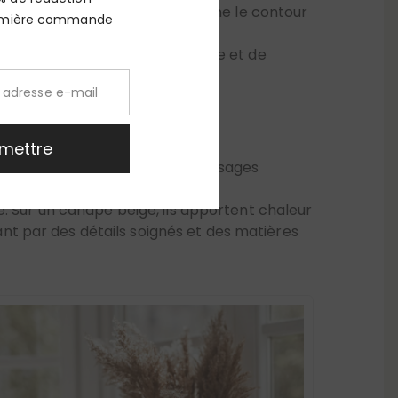
rd, synonyme de confort durable et de
remière commande
ner du rythme à votre canapé.
 France à partir de lin et de tissages
mettre
nature élégante et raffinée.
. Sur un canapé beige, ils apportent chaleur
mant par des détails soignés et des matières