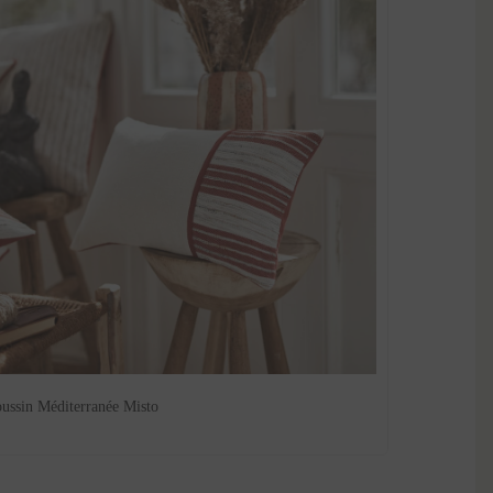
ussin Méditerranée Misto