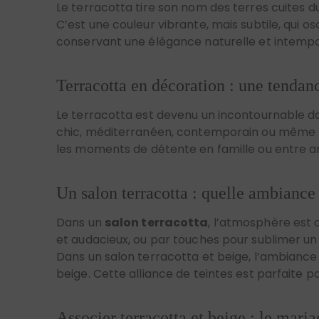
conservant une élégance naturelle et intempo
Terracotta en décoration : une tendan
Le terracotta est devenu un incontournable da
chic, méditerranéen, contemporain ou même min
les moments de détente en famille ou entre a
Un salon terracotta : quelle ambiance 
Dans un
salon terracotta
, l’atmosphère est 
et audacieux, ou par touches pour sublimer un
Dans un salon terracotta et beige, l’ambiance 
beige. Cette alliance de teintes est parfaite pou
Associer terracotta et beige : le maria
Le beige est le partenaire idéal du terracotta.