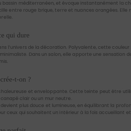
relle.
ce qui dure
ns l’univers de la décoration. Polyvalente, cette coule
imaliste. Dans un salon, elle apporte une sensation de 
mis.
crée-t-on ?
chaleureuse et enveloppante. Cette teinte peut être util
 canapé clair ou un mur neutre.
devient plus douce et lumineuse, en équilibrant la profo
r ceux qui souhaitent un intérieur à la fois accueillant et 
ge parfait
 Il adoucit la force de cette couleur tout en lui permetta