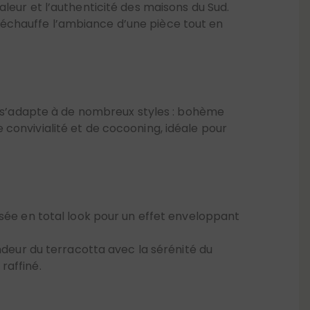
ur s’adapte à de nombreux styles : bohème
convivialité et de cocooning, idéale pour
isée en total look pour un effet enveloppant
ndeur du terracotta avec la sérénité du
raffiné.
nt de s’exprimer. Sur un canapé beige, des