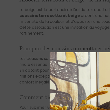
coussins terracotta et beige
créent une harm
l’intensité de la couleur et d’apporter une to
Cette association est une invitation au voyag
raffinement.
Pourquoi des coussins terracotta et be
Les coussins sont bien plus que de simples acc
finale essentielle. Choisir des coussins terrac
En optant pour des
coussins haut de gamm
finitions exceptionnelles comme la passementer
confort inégalé.
Comment bien choisir vos coussins ter
Pour sublimer votre salon, privilégiez des cous
les tissages artisanaux apportent une texture
du coussin et ajoute une touche de sophisticat