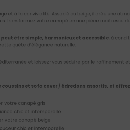
age et à la convivialité. Associé au beige, il crée une at
ous transformez votre canapé en une pièce maîtresse de
 peut être simple, harmonieux et accessible
, à condi
ette quête d’élégance naturelle.
iterranée et laissez-vous séduire par le raffinement et
 coussins et sofa cover / édredons assortis, et offrez 
er votre canapé gris
ance chic et intemporelle
ler votre canapé beige
ouceur chic et intemporelle
look harmonieux