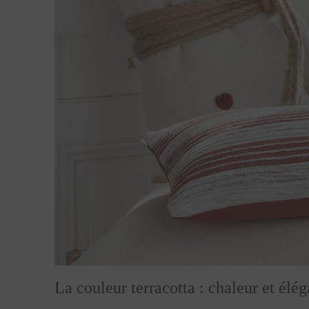
La couleur terracotta : chaleur et élé
Le terracotta tire son nom des terres cuites 
C’est une couleur vibrante, mais subtile, qui o