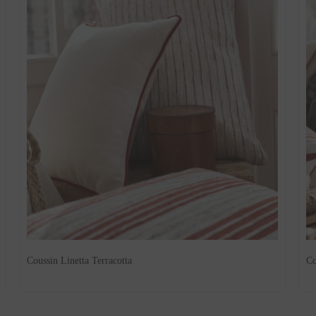
Coussin Linetta Terracotta
Co