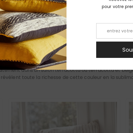
ualité se reconnaît à son rembourrage en plumes de cana
pour votre p
arrés, rectangulaires) pour dynamiser l’ensemble et don
ranée
du Sud : des coussins terracotta et beige confectionnés en
Sou
sementerie française haut de gamme qui apporte une sig
aitement dans un salon terracotta ou terracotta et beige
s révèlent toute la richesse de cette couleur en la subli