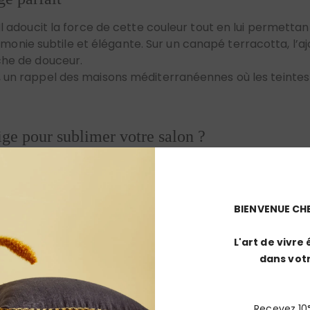
onie subtile et élégante. Sur un canapé terracotta, l’
uche de douceur.
e, un rappel des maisons méditerranéennes où les teinte
ige pour sublimer votre salon ?
essoires décoratifs : ce sont des pièces maîtresses qui
otta et beige, c’est faire le choix d’une ambiance chaleu
e
, vous bénéficiez de matières nobles (lin français, coton
ie française. Ces détails font toute la différence, offra
BIENVENUE CH
L'art de vivre 
racotta et beige ?
dans votr
sins haut de gamme confectionnés dans des matières nature
 authentique et un tombé élégant. La passementerie franç
ion.
Recevez 10