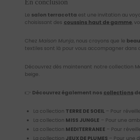
Le
salon terracotta
est une invitation au voy
choisissant des
coussins haut de gamme
, v
Chez
Maison Munja
, nous croyons que le
beau
textiles sont là pour vous accompagner dans c
Découvrez dès maintenant notre collection Méd
beige.
👉
Découvrez également nos
collections
de
La collection
TERRE DE SOEIL
– Pour réveill
La collection
MISS JUNGLE
– Pour une ambi
La collection
MEDITERRANEE
– Pour réveil
La collection
JEUX DE PLUMES
– Pour une d
Nos
SOFA COVER
assortis – Pour un total 