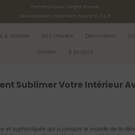
Livraison offerte dès 120€ - Paiement 3 fois sans frais
 & textiles
Nos Univers
Décoration
Ca
Guides
À propos
nt Sublimer Votre Intérieur A
 et sophistiquée qui a conquis le monde de la décora
éduit par son authenticité et sa capacité à créer u
ent adopter le terracotta dans votre salon, associer