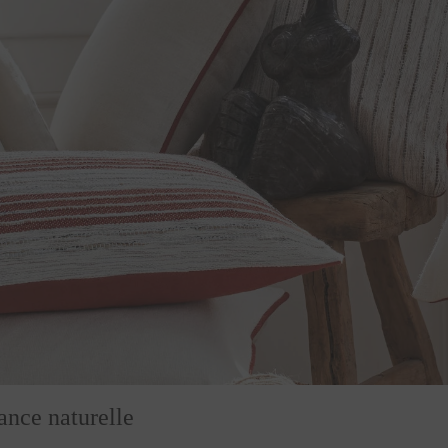
gance naturelle
du bassin méditerranéen, et évoque instantanément la cha
scille entre rouge brique, terre et nuances orangées. Ell