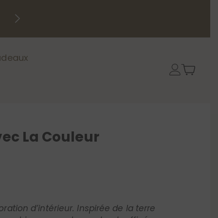
Fermeture pour congés annu
Les expéditions reprennent à parti
deaux
vec La Couleur
tion d’intérieur. Inspirée de la terre
ne ambiance enveloppante et raffinée.
 cette teinte au beige pour une