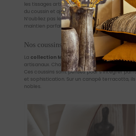
N’oubliez pas le garnissage : un coussin de q
maintien parfait. Enfin, variez les formats (c
Nos coussins de la collection Méditer
La
collection Méditerranée
incarne l’esprit 
artisanaux. Chaque pièce est ornée d’une pas
Ces coussins sont pensés pour s’intégrer parf
et sophistication. Sur un canapé terracotta, il
nobles.