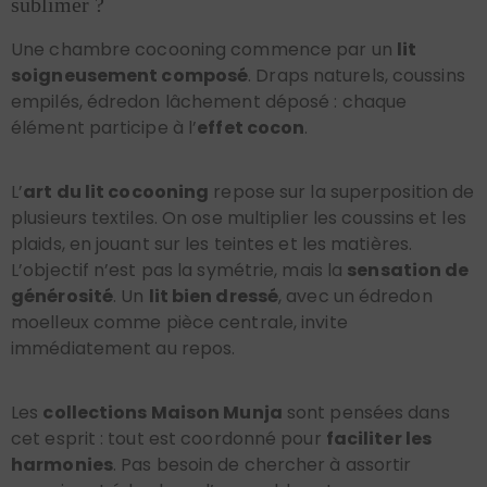
sublimer ?
Une chambre cocooning commence par un
lit
soigneusement composé
. Draps naturels, coussins
empilés, édredon lâchement déposé : chaque
élément participe à l’
effet cocon
.
L’
art du lit cocooning
repose sur la superposition de
plusieurs textiles. On ose multiplier les coussins et les
plaids, en jouant sur les teintes et les matières.
L’objectif n’est pas la symétrie, mais la
sensation de
générosité
. Un
lit bien dressé
, avec un édredon
moelleux comme pièce centrale, invite
immédiatement au repos.
Les
collections Maison Munja
sont pensées dans
cet esprit : tout est coordonné pour
faciliter les
harmonies
. Pas besoin de chercher à assortir
coussins et édredons : l’ensemble est conçu pour