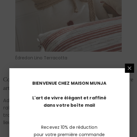
Édredon Lino Terracotta
Conclusion : une chambre cocooning, reflet de votre
BIENVENUE CHEZ MAISON MUNJA
art de vivre
L'art de vivre élégant et raffiné
Adopter une
chambre cocooning
, c’est choisir de
dans votre boîte mail
ralentir, de s’ancrer dans l’essentiel. C’est
transformer un espace fonctionnel en un véritable
lieu de ressourcement.
Recevez 10% de réduction
pour votre première commande