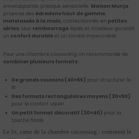
enveloppante
, presque
sensorielle
.
Maison Munja
propose des
édredons haut de gamme
,
matelassés à la main
, confectionnés en
petites
séries
. Leur
rembourrage
épais et moelleux garantit
un
confort durable
et un tombé impeccable.
Pour une chambre cocooning, on recommande de
combiner plusieurs formats
:
De grands coussins (40×55)
pour structurer le
lit
Des formats rectangulaires moyens (30×50)
pour le confort visuel
Un petit format décoratif (30×40)
pour la
touche finale
Le lit, cœur de la chambre cocooning : comment le