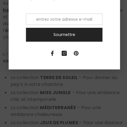
Avec ses collections de
coussins
et
d’édredons
haut de gamme
pensées dans un esprit d’harmonie
et de durabilité,
Maison Munja
vous accompagne
dans cette quête de beauté chaleureuse. Parce que
l’
élégance
commence souvent dans l'intimité d’une
Soumettre
chambre bien pensée.
👉
Découvrez également nos
collections
de
coussins et sofa cover / édredons assortis
La collection
TERRE DE SOLEIL
– Pour donner du
pep’s à votre chambre
La collection
MISS JUNGLE
– Pour une ambiance
chic et intemporelle
La collection
MÉDITERRANÉE
– Pour une
ambiance chaleureuse
La collection
JEUX DE PLUMES
– Pour une douceur