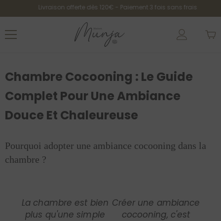
Passer Au Contenu
Livraison offerte dès 120€ - Paiement 3 fois sans frais
Chambre Cocooning : Le Guide
Complet Pour Une Ambiance
Douce Et Chaleureuse
Pourquoi adopter une ambiance cocooning dans la
chambre ?
La chambre est bien
Créer une ambiance
plus qu'une simple
cocooning, c'est