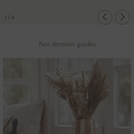
de
2
/
4
Nos derniers guides